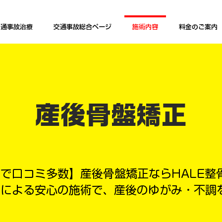
交通事故治療
交通事故総合ページ
施術内容
料金のご案内
産後骨盤矯正
で口コミ多数】産後骨盤矯正ならHALE整
者による安心の施術で、産後のゆがみ・不調