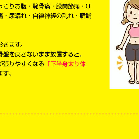
っこりお腹
・恥骨痛・股関節痛・O
痛
・尿漏れ・自律神経の乱れ
・腱鞘
おきます。
骨盤を戻さないまま放置すると、
が張りやすくなる
「下半身太り体
ます。