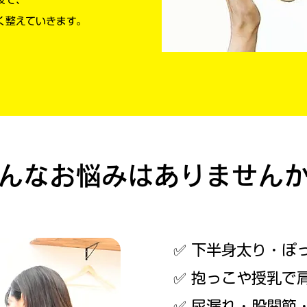
く整えていきます。
んなお悩みはありません
✅ 下半身太り・ぽ
✅
抱っこや授乳で
✅
尿漏れ・股関節