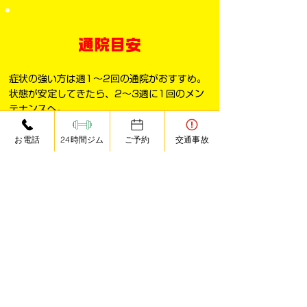
通院目安
症状の強い方は週1〜2回の通院がおすすめ。
状態が安定してきたら、2〜3週に1回のメン
テナンスへ。
※効果には個人差があります。
お電話
24時間ジム
ご予約
交通事故
患者様の声
肩こり・頭痛で悩んでいた女性（40代・
主婦）
長年の肩こりと頭痛で悩んでいました。マッサ
ージに行ってもすぐに戻ってしまっていました
が、HALE整骨院さんの「トリガーポイント療