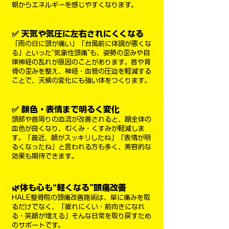
朝からエネルギーを感じやすくなります。
✅ 天気や気圧に左右されにくくなる
「雨の日に頭が痛い」「台風前に体調が悪くな
る」といった“気象性頭痛”も、姿勢の歪みや自
律神経の乱れが原因のことがあります。首や背
骨の歪みを整え、神経・血管の圧迫を軽減する
ことで、天候の変化にも強い体をつくります。
✅ 顔色・表情まで明るく変化
頭部や首周りの血流が改善されると、顔全体の
血色が良くなり、むくみ・くすみが軽減しま
す。「最近、顔がスッキリしたね」「表情が明
るくなったね」と言われる方も多く、美容的な
効果も期待できます。
🌿体も心も“軽くなる”頭痛改善
HALE整骨院の頭痛改善施術は、単に痛みを取
るだけでなく、「疲れにくい・前向きになれ
る・笑顔が増える」そんな日常を取り戻すため
のサポートです。