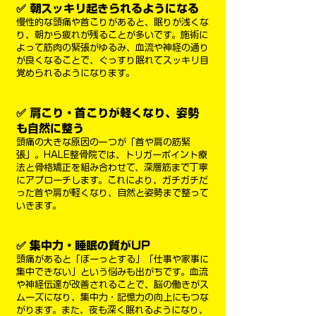
✅ 朝スッキリ起きられるようになる
慢性的な頭痛や首こりがあると、眠りが浅くな
り、朝から疲れが残ることが多いです。施術に
よって筋肉の緊張がゆるみ、血流や神経の通り
が良くなることで、ぐっすり眠れてスッキリ目
覚められるようになります。
✅ 肩こり・首こりが軽くなり、姿勢
も自然に整う
頭痛の大きな原因の一つが「首や肩の筋緊
張」。HALE整骨院では、トリガーポイント療
法と骨格矯正を組み合わせて、深層筋まで丁寧
にアプローチします。これにより、ガチガチだ
った首や肩が軽くなり、自然と姿勢まで整って
いきます。
✅ 集中力・睡眠の質がUP
頭痛があると「ぼーっとする」「仕事や家事に
集中できない」という悩みも出がちです。血流
や神経伝達が改善されることで、脳の働きがス
ムーズになり、集中力・記憶力の向上にもつな
がります。また、夜も深く眠れるようになり、