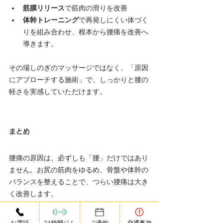
筋膜リリース
で筋肉の滑りを改善
体幹トレーニング
で再発しにくい体づく
りを組み合わせ、根本から腰痛を改善へ
導きます。
その場しのぎのマッサージではなく、「原因
にアプローチする施術」で、しっかりと腰の
軽さを実感していただけます。
まとめ
腰痛の原因は、必ずしも「腰」だけではあり
ません。お尻の筋肉をゆるめ、骨盤や体幹の
バランスを整えることで、つらい腰痛は大き
く改善します。
「腰が痛いのに、マッサージしてもすぐ戻
る…」そんな方は、
お尻の筋肉がカギ
かもし
お電話
24時間ジム
ご予約
交通事故