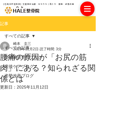
【広島市安佐南区】交通事故治療・むちうち｜肩こり・腰痛・姿勢改善
記事
すべての記事
崎本 圭三
すべての記事
2025年11月2日
読了時間: 3分
腰痛の原因が「お尻の筋
交通事故専門ブログ
肉」にある？知られざる関
産後ケアブログ
姿勢改善ブログ
係とは
更新日：
2025年11月12日