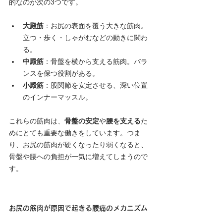
的なのが次の3つです。
大殿筋
：お尻の表面を覆う大きな筋肉。
立つ・歩く・しゃがむなどの動きに関わ
る。
中殿筋
：骨盤を横から支える筋肉。バラ
ンスを保つ役割がある。
小殿筋
：股関節を安定させる、深い位置
のインナーマッスル。
これらの筋肉は、
骨盤の安定
や
腰を支える
た
めにとても重要な働きをしています。つま
り、お尻の筋肉が硬くなったり弱くなると、
骨盤や腰への負担が一気に増えてしまうので
す。
お尻の筋肉が原因で起きる腰痛のメカニズム