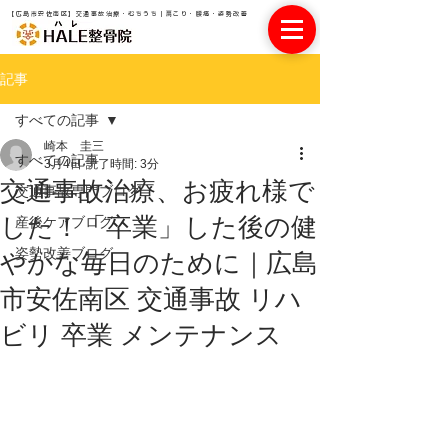
【広島市安佐南区】交通事故治療・むちうち｜肩こり・腰痛・姿勢改善
記事
すべての記事
崎本 圭三
すべての記事
3月4日
読了時間: 3分
交通事故治療、お疲れ様で
交通事故専門ブログ
した！「卒業」した後の健
産後ケアブログ
姿勢改善ブログ
やかな毎日のために｜広島
市安佐南区 交通事故 リハ
ビリ 卒業 メンテナンス