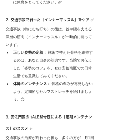
に休息をとってください。🌿
2. 交通事故で弱った「インナーマッスル」をケア ✅
交通事故（特にむち打ち）の後は、首や腰を支える
深層の筋肉（インナーマッスル）が一時的に弱って
います。
正しい姿勢の定着：
 施術で整えた骨格を維持す
るのは、あなた自身の筋肉です。当院でお伝え
した「姿勢のコツ」を、ぜひ安佐南区での日常
生活でも意識してみてください。
体幹のメンテナンス：
 骨格の歪みが再発しない
よう、定期的なセルフストレッチを続けましょ
う。😊
3. 安佐南区のHALE整骨院による「定期メンテナン
ス」のススメ ✨
交通事故の治療が終わった後も、多くの方が「月1回