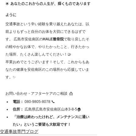
🌟 あなたのこれからの人生が、輝くものであります
ように
交通事故という辛い経験を乗り越えたあなたは、以
前よりもずっと自分のお体を大切にできるはずで
す。 広島市安佐南区の
HALE整骨院
で取り戻したそ
の軽やかなお体で、やりたかったこと、行きたかっ
た場所、たくさん楽しんでください！🤝
卒業おめでとうございます！そして、これからもあ
なたの健康を安佐南区のこの場所から応援していま
す。✨
お問い合わせ・アフターケアのご相談 📩
電話：
 080-9805-8078 📞
住所：
 広島県広島市安佐南区山本3-8-5🏠
「治療は終わったけれど、メンテナンスに通い
たい」というご要望も大歓迎です！
交通事故専門ブログ