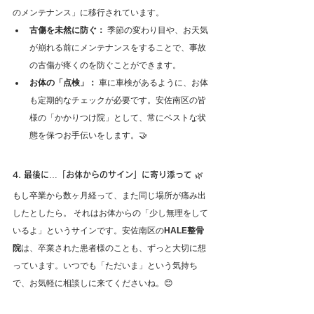
のメンテナンス」に移行されています。
古傷を未然に防ぐ：
 季節の変わり目や、お天気
が崩れる前にメンテナンスをすることで、事故
の古傷が疼くのを防ぐことができます。
お体の「点検」：
 車に車検があるように、お体
も定期的なチェックが必要です。安佐南区の皆
様の「かかりつけ院」として、常にベストな状
態を保つお手伝いをします。🤝
4. 最後に…「お体からのサイン」に寄り添って 🌿
もし卒業から数ヶ月経って、また同じ場所が痛み出
したとしたら。 それはお体からの「少し無理をして
いるよ」というサインです。安佐南区の
HALE整骨
院
は、卒業された患者様のことも、ずっと大切に想
っています。いつでも「ただいま」という気持ち
で、お気軽に相談しに来てくださいね。😊