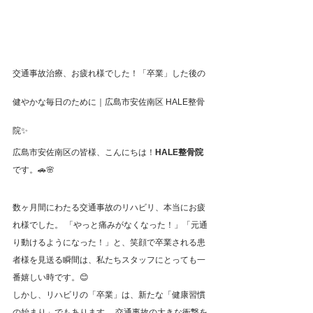
交通事故治療、お疲れ様でした！「卒業」した後の
健やかな毎日のために｜広島市安佐南区 HALE整骨
院✨
広島市安佐南区の皆様、こんにちは！
HALE整骨院
です。🚗🌸
安佐南区 交通事故 リハビリ 卒業 メンテナ
ンス
数ヶ月間にわたる交通事故のリハビリ、本当にお疲
れ様でした。 「やっと痛みがなくなった！」「元通
り動けるようになった！」と、笑顔で卒業される患
者様を見送る瞬間は、私たちスタッフにとっても一
番嬉しい時です。😊
しかし、リハビリの「卒業」は、新たな「健康習慣
の始まり」でもあります。 交通事故の大きな衝撃を