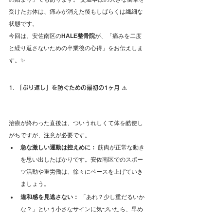
受けたお体は、痛みが消えた後もしばらくは繊細な
状態です。
今回は、安佐南区の
HALE整骨院
が、「痛みを二度
と繰り返さないための卒業後の心得」をお伝えしま
す。✨
1. 「ぶり返し」を防ぐための最初の1ヶ月 ⚠️
安佐南区 交通
事故 リハビリ 卒業 メンテナンス
治療が終わった直後は、ついうれしくて体を酷使し
がちですが、注意が必要です。
急な激しい運動は控えめに：
 筋肉が正常な動き
を思い出したばかりです。安佐南区でのスポー
ツ活動や重労働は、徐々にペースを上げていき
ましょう。
安佐南区 交通事故 リハビリ 卒業 メンテナンス
違和感を見逃さない：
 「あれ？少し重だるいか
な？」という小さなサインに気づいたら、早め