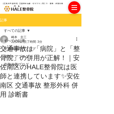
【広島市安佐南区】交通事故治療・むちうち｜肩こり・腰痛・姿勢改善
記事
すべての記事
崎本 圭三
すべての記事
2月27日
読了時間: 3分
交通事故は「病院」と「整
交通事故専門ブログ
骨院」の併用が正解！｜安
産後ケアブログ
姿勢改善ブログ
佐南区のHALE整骨院は医
師と連携しています✨安佐
南区 交通事故 整形外科 併
用 診断書