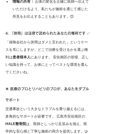
情報の共有：
 お体の変化を正確に医師へ伝えて
いただけるよう、私たちが施術を通じて感じた
所見をお伝えすることもあります。😊
4. 「併用」は法律で認められたあなたの権利です ✅
「保険会社から併用はダメと言われた」というケー
スを耳にしますが、どこで治療を受けるかを選ぶ権
利は
患者様本人
にあります。 安佐南区の皆様、正し
い知識を持って、お体にとってベストな環境を選ん
でくださいね。
🌟 医療のプロとリハビリのプロが、あなたをダブル
サポート
交通事故という大きなトラブルを乗り越えるには、
多角的なサポートが必要です。 広島市安佐南区の
HALE整骨院
は、医師としっかり足並みを揃え、医
学的な安心感と丁寧な施術の両方を提供します。🤝