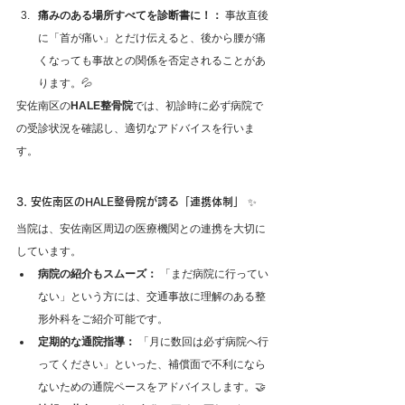
痛みのある場所すべてを診断書に！：
 事故直後
に「首が痛い」とだけ伝えると、後から腰が痛
くなっても事故との関係を否定されることがあ
ります。💦
安佐南区の
HALE整骨院
では、初診時に必ず病院で
の受診状況を確認し、適切なアドバイスを行いま
す。
3. 安佐南区のHALE整骨院が誇る「連携体制」 ✨
当院は、安佐南区周辺の医療機関との連携を大切に
しています。
病院の紹介もスムーズ：
 「まだ病院に行ってい
ない」という方には、交通事故に理解のある整
形外科をご紹介可能です。
定期的な通院指導：
 「月に数回は必ず病院へ行
ってください」といった、補償面で不利になら
ないための通院ペースをアドバイスします。🤝