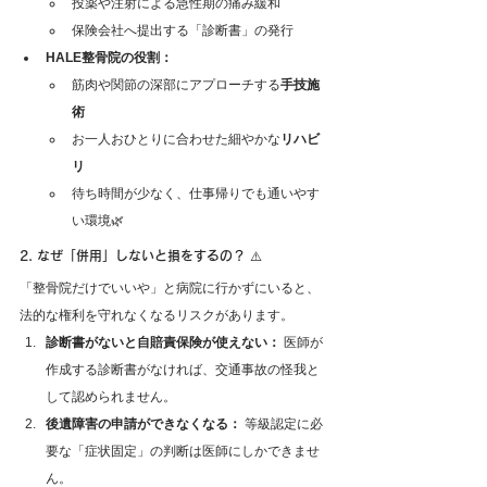
投薬や注射による急性期の痛み緩和
保険会社へ提出する「診断書」の発行
HALE整骨院の役割：
筋肉や関節の深部にアプローチする
手技施
術
お一人おひとりに合わせた細やかな
リハビ
リ
待ち時間が少なく、仕事帰りでも通いやす
い環境🌿
2. なぜ「併用」しないと損をするの？ ⚠️
「整骨院だけでいいや」と病院に行かずにいると、
法的な権利を守れなくなるリスクがあります。
診断書がないと自賠責保険が使えない：
 医師が
作成する診断書がなければ、交通事故の怪我と
して認められません。
後遺障害の申請ができなくなる：
 等級認定に必
要な「症状固定」の判断は医師にしかできませ
ん。