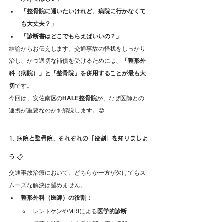
「整骨院に通いたいけれど、病院に行かなくて
も大丈夫？」
「診断書はどこでもらえばいいの？」
結論からお伝えします。交通事故の怪我をしっかり
治し、かつ適切な補償を受けるためには、
「整形外
科（病院）」と「整骨院」を併用することが最も大
切
です。
今回は、安佐南区の
HALE整骨院
が、なぜ医師との
連携が重要なのかを解説します。😊
1. 病院と整骨院、それぞれの「役割」を知りましょ
う 📋
安佐南区 交通事故 整形外科 併用 診断書
交通事故治療において、どちらか一方が欠けてもス
ムーズな解決は望めません。
整形外科（医師）の役割：
安佐南区 交通事故 整形外科 併用 診断書
レントゲンやMRIによる
医学的診断